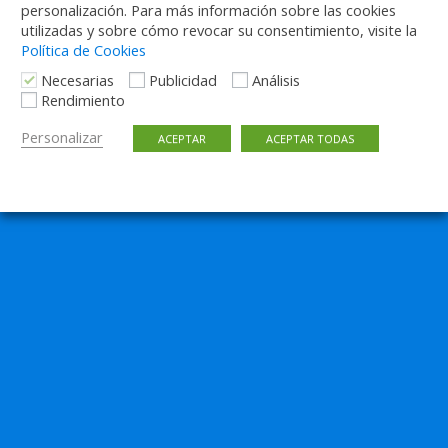
personalización. Para más información sobre las cookies
utilizadas y sobre cómo revocar su consentimiento, visite la
Volver arriba
Política de Cookies
Necesarias
Publicidad
Análisis
Móvil
Escritorio
Rendimiento
Personalizar
ACEPTAR
ACEPTAR TODAS