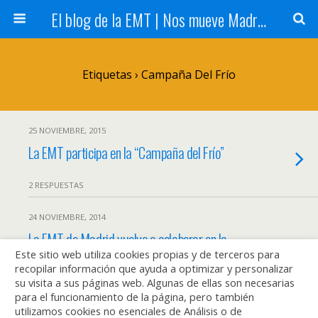
El blog de la EMT | Nos mueve Madrid
Etiquetas › Campaña Del Frío
25 NOVIEMBRE, 2015
La EMT participa en la “Campaña del Frío”
2 RESPUESTAS
24 NOVIEMBRE, 2014
La EMT de Madrid vuelve a colaborar en la
Este sitio web utiliza cookies propias y de terceros para
‘Campaña del Frío’ un año más
recopilar información que ayuda a optimizar y personalizar
su visita a sus páginas web. Algunas de ellas son necesarias
SIN RESPUESTA
para el funcionamiento de la página, pero también
utilizamos cookies no esenciales de Análisis o de