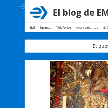
El blog de 
EMT
bicimad
Teleférico
Aparcamientos
Grú
Etique