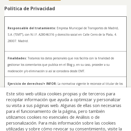
Política de Privacidad
Responsable del tratamiento:
Empresa Municipal de Transportes de Madrid,
S.A. (“EMT”), con N.I.F. A28046316 y domicilio social en Calle Cerro de la Plata, 4.
28007. Madrid.
Finalidades:
Tratamos los datos personales que nos facilita con la finalidad de
gestionar los comentarios que publica en el Blog y, en su caso, proceder a su
moderación y/o eliminación si así se considera desde EMT.
Ejercicio de derechos/+ INFOR:
La normativa vigente le reconoce al titular de los
datos distintos derechos, entre los que se encuentran, el derecho a acceder, a
Este sitio web utiliza cookies propias y de terceros para
rectificar y a solicitar la supresión de sus datos. Para más información sobre el
recopilar información que ayuda a optimizar y personalizar
tratamiento de sus datos y la forma en que puede ejercer sus derechos, consulte la
su visita a sus páginas web. Algunas de ellas son necesarias
Política de Privacidad de Blog EMT, disponible en:
blog.emtmadrid.es/politica-de-
para el funcionamiento de la página, pero también
privacidad
utilizamos cookies no esenciales de Análisis o de
personalización. Para más información sobre las cookies
utilizadas y sobre cómo revocar su consentimiento, visite la