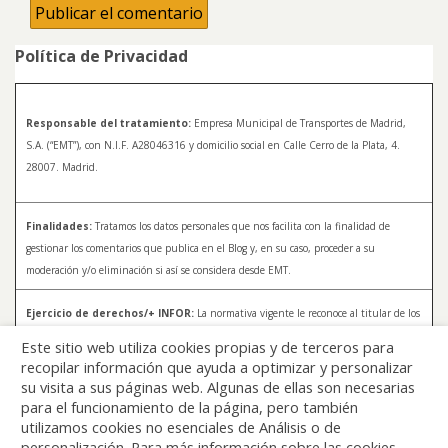
Política de Privacidad
Responsable del tratamiento:
Empresa Municipal de Transportes de Madrid,
S.A. (“EMT”), con N.I.F. A28046316 y domicilio social en Calle Cerro de la Plata, 4.
28007. Madrid.
Finalidades:
Tratamos los datos personales que nos facilita con la finalidad de
gestionar los comentarios que publica en el Blog y, en su caso, proceder a su
moderación y/o eliminación si así se considera desde EMT.
Ejercicio de derechos/+ INFOR:
La normativa vigente le reconoce al titular de los
datos distintos derechos, entre los que se encuentran, el derecho a acceder, a
Este sitio web utiliza cookies propias y de terceros para
rectificar y a solicitar la supresión de sus datos. Para más información sobre el
recopilar información que ayuda a optimizar y personalizar
tratamiento de sus datos y la forma en que puede ejercer sus derechos, consulte la
su visita a sus páginas web. Algunas de ellas son necesarias
Política de Privacidad de Blog EMT, disponible en:
blog.emtmadrid.es/politica-de-
para el funcionamiento de la página, pero también
privacidad
utilizamos cookies no esenciales de Análisis o de
personalización. Para más información sobre las cookies