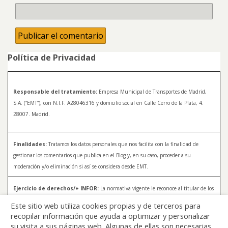
Política de Privacidad
Responsable del tratamiento:
Empresa Municipal de Transportes de Madrid,
S.A. (“EMT”), con N.I.F. A28046316 y domicilio social en Calle Cerro de la Plata, 4.
28007. Madrid.
Finalidades:
Tratamos los datos personales que nos facilita con la finalidad de
gestionar los comentarios que publica en el Blog y, en su caso, proceder a su
moderación y/o eliminación si así se considera desde EMT.
Ejercicio de derechos/+ INFOR:
La normativa vigente le reconoce al titular de los
datos distintos derechos, entre los que se encuentran, el derecho a acceder, a
Este sitio web utiliza cookies propias y de terceros para
rectificar y a solicitar la supresión de sus datos. Para más información sobre el
recopilar información que ayuda a optimizar y personalizar
tratamiento de sus datos y la forma en que puede ejercer sus derechos, consulte la
su visita a sus páginas web. Algunas de ellas son necesarias