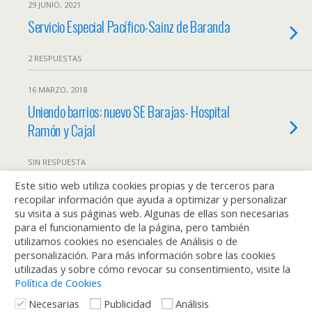
29 JUNIO, 2021
Servicio Especial Pacífico-Sainz de Baranda
2 RESPUESTAS
16 MARZO, 2018
Uniendo barrios: nuevo SE Barajas- Hospital
Ramón y Cajal
SIN RESPUESTA
Este sitio web utiliza cookies propias y de terceros para
19 ENERO, 2017
recopilar información que ayuda a optimizar y personalizar
Los porqués de los SE que sustituyen a la L8
su visita a sus páginas web. Algunas de ellas son necesarias
para el funcionamiento de la página, pero también
de Metro
utilizamos cookies no esenciales de Análisis o de
personalización. Para más información sobre las cookies
13 RESPUESTAS
utilizadas y sobre cómo revocar su consentimiento, visite la
Política de Cookies
Necesarias
Publicidad
Análisis