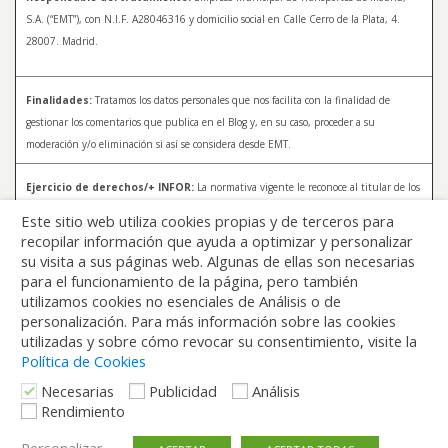
S.A. (“EMT”), con N.I.F. A28046316 y domicilio social en Calle Cerro de la Plata, 4.
28007. Madrid.
Finalidades:
Tratamos los datos personales que nos facilita con la finalidad de
gestionar los comentarios que publica en el Blog y, en su caso, proceder a su
moderación y/o eliminación si así se considera desde EMT.
Ejercicio de derechos/+ INFOR:
La normativa vigente le reconoce al titular de los
datos distintos derechos, entre los que se encuentran, el derecho a acceder, a
Este sitio web utiliza cookies propias y de terceros para
rectificar y a solicitar la supresión de sus datos. Para más información sobre el
recopilar información que ayuda a optimizar y personalizar
tratamiento de sus datos y la forma en que puede ejercer sus derechos, consulte la
su visita a sus páginas web. Algunas de ellas son necesarias
Política de Privacidad de Blog EMT, disponible en:
blog.emtmadrid.es/politica-de-
para el funcionamiento de la página, pero también
privacidad
utilizamos cookies no esenciales de Análisis o de
personalización. Para más información sobre las cookies
utilizadas y sobre cómo revocar su consentimiento, visite la
Política de Cookies
Necesarias
Publicidad
Análisis
Rendimiento
Volver arriba
Personalizar