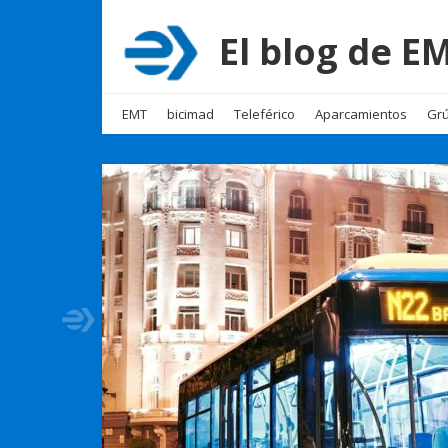
El blog de 
EMT
bicimad
Teleférico
Aparcamientos
Grú