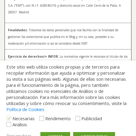
S.A. (“EMT”), con N.I.F. A28046316 y domicilio social en Calle Cerro de la Plata, 4.
28007. Madrid.
Finalidades:
Tratamos los datos personales que nos facilita con la finalidad de
gestionar los comentarios que publica en el Blog y, en su caso, proceder a su
moderación y/o eliminación si así se considera desde EMT.
Ejercicio de derechos/+ INFOR:
La normativa vigente le reconoce al titular de los
datos distintos derechos, entre los que se encuentran, el derecho a acceder, a
Este sitio web utiliza cookies propias y de terceros para
rectificar y a solicitar la supresión de sus datos. Para más información sobre el
recopilar información que ayuda a optimizar y personalizar
tratamiento de sus datos y la forma en que puede ejercer sus derechos, consulte la
su visita a sus páginas web. Algunas de ellas son necesarias
Política de Privacidad de Blog EMT, disponible en:
blog.emtmadrid.es/politica-de-
para el funcionamiento de la página, pero también
privacidad
utilizamos cookies no esenciales de Análisis o de
personalización. Para más información sobre las cookies
utilizadas y sobre cómo revocar su consentimiento, visite la
Política de Cookies
Necesarias
Rendimiento
Publicidad
Análisis
Volver arriba
Personalizar