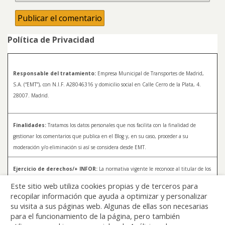
Política de Privacidad
Responsable del tratamiento:
Empresa Municipal de Transportes de Madrid,
S.A. (“EMT”), con N.I.F. A28046316 y domicilio social en Calle Cerro de la Plata, 4.
28007. Madrid.
Finalidades:
Tratamos los datos personales que nos facilita con la finalidad de
gestionar los comentarios que publica en el Blog y, en su caso, proceder a su
moderación y/o eliminación si así se considera desde EMT.
Ejercicio de derechos/+ INFOR:
La normativa vigente le reconoce al titular de los
datos distintos derechos, entre los que se encuentran, el derecho a acceder, a
Este sitio web utiliza cookies propias y de terceros para
rectificar y a solicitar la supresión de sus datos. Para más información sobre el
recopilar información que ayuda a optimizar y personalizar
tratamiento de sus datos y la forma en que puede ejercer sus derechos, consulte la
su visita a sus páginas web. Algunas de ellas son necesarias
Política de Privacidad de Blog EMT, disponible en:
blog.emtmadrid.es/politica-de-
para el funcionamiento de la página, pero también
privacidad