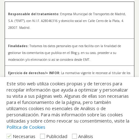
Responsable del tratamiento:
Empresa Municipal de Transportes de Madrid,
S.A. (“EMT”), con N.I.F. A28046316 y domicilio social en Calle Cerro de la Plata, 4.
28007. Madrid.
Finalidades:
Tratamos los datos personales que nos facilita con la finalidad de
gestionar los comentarios que publica en el Blog y, en su caso, proceder a su
moderación y/o eliminación si así se considera desde EMT.
Ejercicio de derechos/+ INFOR:
La normativa vigente le reconoce al titular de los
datos distintos derechos, entre los que se encuentran, el derecho a acceder, a
Este sitio web utiliza cookies propias y de terceros para
rectificar y a solicitar la supresión de sus datos. Para más información sobre el
recopilar información que ayuda a optimizar y personalizar
tratamiento de sus datos y la forma en que puede ejercer sus derechos, consulte la
su visita a sus páginas web. Algunas de ellas son necesarias
Política de Privacidad de Blog EMT, disponible en:
blog.emtmadrid.es/politica-de-
para el funcionamiento de la página, pero también
privacidad
utilizamos cookies no esenciales de Análisis o de
personalización. Para más información sobre las cookies
utilizadas y sobre cómo revocar su consentimiento, visite la
Política de Cookies
Necesarias
Publicidad
Análisis