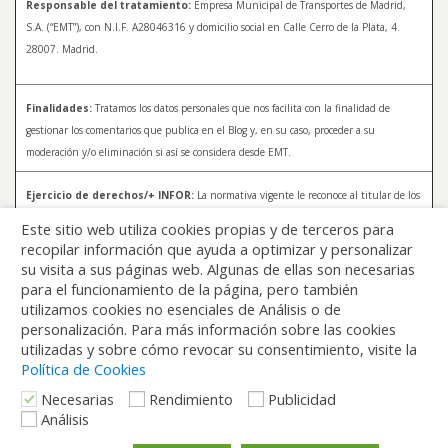
Responsable del tratamiento:
Empresa Municipal de Transportes de Madrid,
S.A. (“EMT”), con N.I.F. A28046316 y domicilio social en Calle Cerro de la Plata, 4.
28007. Madrid.
Finalidades:
Tratamos los datos personales que nos facilita con la finalidad de
gestionar los comentarios que publica en el Blog y, en su caso, proceder a su
moderación y/o eliminación si así se considera desde EMT.
Ejercicio de derechos/+ INFOR:
La normativa vigente le reconoce al titular de los
datos distintos derechos, entre los que se encuentran, el derecho a acceder, a
Este sitio web utiliza cookies propias y de terceros para
rectificar y a solicitar la supresión de sus datos. Para más información sobre el
recopilar información que ayuda a optimizar y personalizar
tratamiento de sus datos y la forma en que puede ejercer sus derechos, consulte la
su visita a sus páginas web. Algunas de ellas son necesarias
Política de Privacidad de Blog EMT, disponible en:
blog.emtmadrid.es/politica-de-
para el funcionamiento de la página, pero también
privacidad
utilizamos cookies no esenciales de Análisis o de
personalización. Para más información sobre las cookies
utilizadas y sobre cómo revocar su consentimiento, visite la
Política de Cookies
Necesarias
Rendimiento
Publicidad
Análisis
Volver arriba