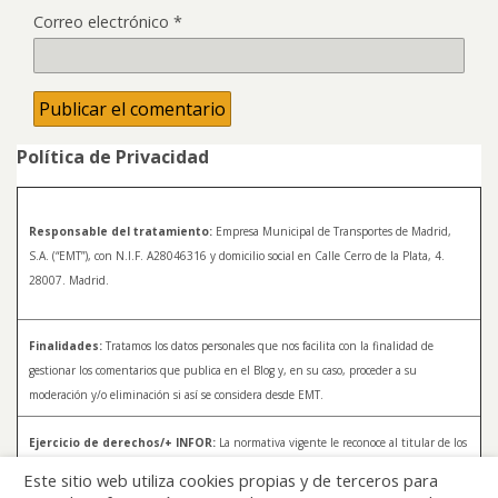
Correo electrónico
*
Política de Privacidad
Responsable del tratamiento:
Empresa Municipal de Transportes de Madrid,
S.A. (“EMT”), con N.I.F. A28046316 y domicilio social en Calle Cerro de la Plata, 4.
28007. Madrid.
Finalidades:
Tratamos los datos personales que nos facilita con la finalidad de
gestionar los comentarios que publica en el Blog y, en su caso, proceder a su
moderación y/o eliminación si así se considera desde EMT.
Ejercicio de derechos/+ INFOR:
La normativa vigente le reconoce al titular de los
datos distintos derechos, entre los que se encuentran, el derecho a acceder, a
Este sitio web utiliza cookies propias y de terceros para
rectificar y a solicitar la supresión de sus datos. Para más información sobre el