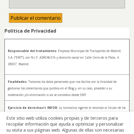
Política de Privacidad
Responsable del tratamiento:
Empresa Municipal de Transportes de Madrid,
S.A. (“EMT”), con N.I.F. A28046316 y domicilio social en Calle Cerro de la Plata, 4.
28007. Madrid.
Finalidades:
Tratamos los datos personales que nos facilita con la finalidad de
gestionar los comentarios que publica en el Blog y, en su caso, proceder a su
moderación y/o eliminación si así se considera desde EMT.
Ejercicio de derechos/+ INFOR:
La normativa vigente le reconoce al titular de los
datos distintos derechos, entre los que se encuentran, el derecho a acceder, a
Este sitio web utiliza cookies propias y de terceros para
rectificar y a solicitar la supresión de sus datos. Para más información sobre el
recopilar información que ayuda a optimizar y personalizar
tratamiento de sus datos y la forma en que puede ejercer sus derechos, consulte la
su visita a sus páginas web. Algunas de ellas son necesarias
Política de Privacidad de Blog EMT, disponible en:
blog.emtmadrid.es/politica-de-