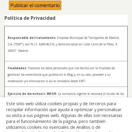
Política de Privacidad
Responsable del tratamiento:
Empresa Municipal de Transportes de Madrid,
S.A. (“EMT”), con N.I.F. A28046316 y domicilio social en Calle Cerro de la Plata, 4.
28007. Madrid.
Finalidades:
Tratamos los datos personales que nos facilita con la finalidad de
gestionar los comentarios que publica en el Blog y, en su caso, proceder a su
moderación y/o eliminación si así se considera desde EMT.
Ejercicio de derechos/+ INFOR:
La normativa vigente le reconoce al titular de los
datos distintos derechos, entre los que se encuentran, el derecho a acceder, a
Este sitio web utiliza cookies propias y de terceros para
rectificar y a solicitar la supresión de sus datos. Para más información sobre el
recopilar información que ayuda a optimizar y personalizar
tratamiento de sus datos y la forma en que puede ejercer sus derechos, consulte la
su visita a sus páginas web. Algunas de ellas son necesarias
Política de Privacidad de Blog EMT, disponible en:
blog.emtmadrid.es/politica-de-
para el funcionamiento de la página, pero también
privacidad
utilizamos cookies no esenciales de Análisis o de