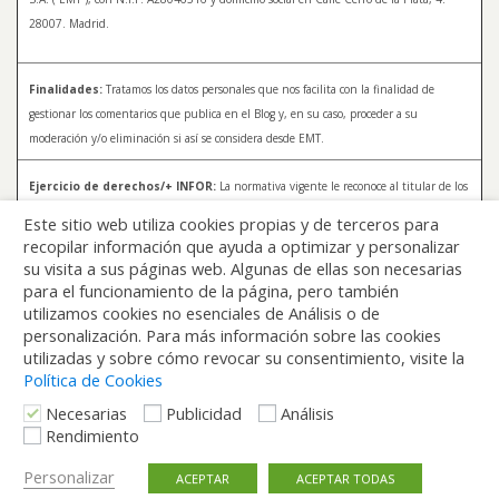
28007. Madrid.
Finalidades:
Tratamos los datos personales que nos facilita con la finalidad de
gestionar los comentarios que publica en el Blog y, en su caso, proceder a su
moderación y/o eliminación si así se considera desde EMT.
Ejercicio de derechos/+ INFOR:
La normativa vigente le reconoce al titular de los
datos distintos derechos, entre los que se encuentran, el derecho a acceder, a
Este sitio web utiliza cookies propias y de terceros para
rectificar y a solicitar la supresión de sus datos. Para más información sobre el
recopilar información que ayuda a optimizar y personalizar
tratamiento de sus datos y la forma en que puede ejercer sus derechos, consulte la
su visita a sus páginas web. Algunas de ellas son necesarias
Política de Privacidad de Blog EMT, disponible en:
blog.emtmadrid.es/politica-de-
para el funcionamiento de la página, pero también
privacidad
utilizamos cookies no esenciales de Análisis o de
personalización. Para más información sobre las cookies
utilizadas y sobre cómo revocar su consentimiento, visite la
Política de Cookies
Necesarias
Publicidad
Análisis
Rendimiento
Volver arriba
Personalizar
ACEPTAR
ACEPTAR TODAS
Móvil
Escritorio