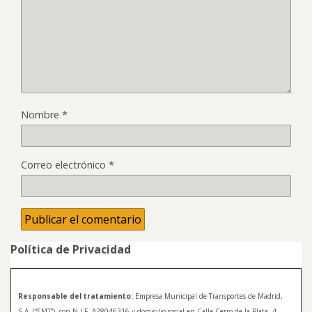
Nombre
*
Correo electrónico
*
Política de Privacidad
Responsable del tratamiento:
Empresa Municipal de Transportes de Madrid,
S.A. (“EMT”), con N.I.F. A28046316 y domicilio social en Calle Cerro de la Plata, 4.