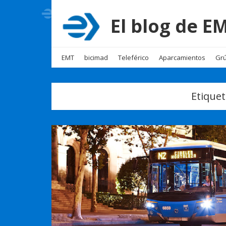
El blog de 
EMT
bicimad
Teleférico
Aparcamientos
Grú
Etique