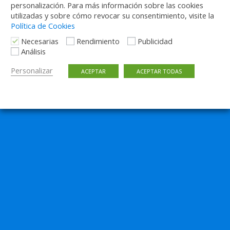
personalización. Para más información sobre las cookies
utilizadas y sobre cómo revocar su consentimiento, visite la
Volver arriba
Política de Cookies
Necesarias
Rendimiento
Publicidad
Móvil
Escritorio
Análisis
Personalizar
ACEPTAR
ACEPTAR TODAS