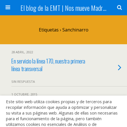
El blog de la EMT | Nos mueve Madrid
Etiquetas › Sanchinarro
28 ABRIL, 2022
En servicio la línea 170, nuestra primera
línea transversal
SIN RESPUESTA
1 OCTUBRE, 2015
Este sitio web utiliza cookies propias y de terceros para
El día de nuestros mayores
recopilar información que ayuda a optimizar y personalizar
su visita a sus páginas web. Algunas de ellas son necesarias
SIN RESPUESTA
para el funcionamiento de la página, pero también
utilizamos cookies no esenciales de Análisis o de