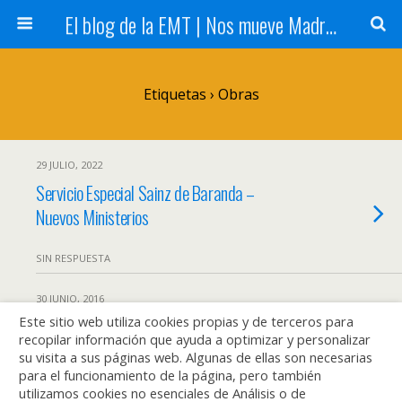
El blog de la EMT | Nos mueve Madrid
Etiquetas › Obras
29 JULIO, 2022
Servicio Especial Sainz de Baranda –
Nuevos Ministerios
SIN RESPUESTA
30 JUNIO, 2016
Este sitio web utiliza cookies propias y de terceros para
¿Conoces los servicios especiales de EMT
recopilar información que ayuda a optimizar y personalizar
para cubrir las obras de la L1?
su visita a sus páginas web. Algunas de ellas son necesarias
para el funcionamiento de la página, pero también
utilizamos cookies no esenciales de Análisis o de
SIN RESPUESTA