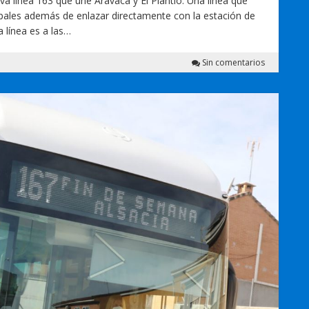
 línea 163 que une Aravaca y El Plantío. Una línea que
pales además de enlazar directamente con la estación de
 línea es a las…
Sin comentarios