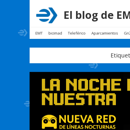
El blog de 
EMT
bicimad
Teleférico
Aparcamientos
Grú
Etique