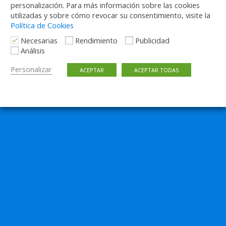
personalización. Para más información sobre las cookies
utilizadas y sobre cómo revocar su consentimiento, visite la
Volver arriba
Política de Cookies
Necesarias
Rendimiento
Publicidad
Móvil
Escritorio
Análisis
Personalizar
ACEPTAR
ACEPTAR TODAS