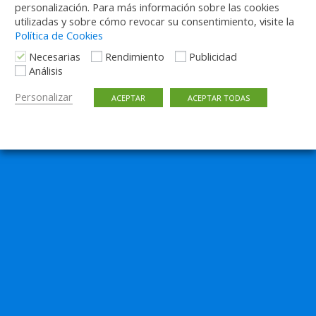
personalización. Para más información sobre las cookies
47 RESPUESTAS
utilizadas y sobre cómo revocar su consentimiento, visite la
Política de Cookies
Necesarias
Rendimiento
Publicidad
Volver arriba
Análisis
Personalizar
ACEPTAR
ACEPTAR TODAS
Móvil
Escritorio