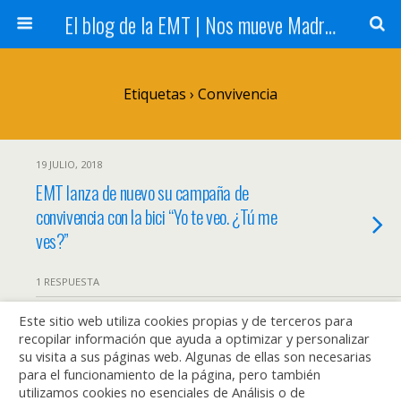
El blog de la EMT | Nos mueve Madrid
Etiquetas › Convivencia
19 JULIO, 2018
EMT lanza de nuevo su campaña de
convivencia con la bici “Yo te veo. ¿Tú me
ves?”
1 RESPUESTA
Este sitio web utiliza cookies propias y de terceros para
19 ENERO, 2018
recopilar información que ayuda a optimizar y personalizar
Ceder el paso al autobús es obligatorio: Una
su visita a sus páginas web. Algunas de ellas son necesarias
llamada a los conductores madrileños
para el funcionamiento de la página, pero también
utilizamos cookies no esenciales de Análisis o de