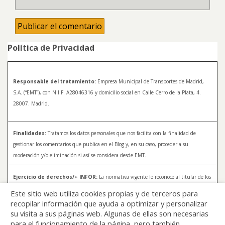
Política de Privacidad
Responsable del tratamiento:
Empresa Municipal de Transportes de Madrid,
S.A. (“EMT”), con N.I.F. A28046316 y domicilio social en Calle Cerro de la Plata, 4.
28007. Madrid.
Finalidades:
Tratamos los datos personales que nos facilita con la finalidad de
gestionar los comentarios que publica en el Blog y, en su caso, proceder a su
moderación y/o eliminación si así se considera desde EMT.
Ejercicio de derechos/+ INFOR:
La normativa vigente le reconoce al titular de los
datos distintos derechos, entre los que se encuentran, el derecho a acceder, a
Este sitio web utiliza cookies propias y de terceros para
rectificar y a solicitar la supresión de sus datos. Para más información sobre el
recopilar información que ayuda a optimizar y personalizar
tratamiento de sus datos y la forma en que puede ejercer sus derechos, consulte la
su visita a sus páginas web. Algunas de ellas son necesarias
Política de Privacidad de Blog EMT, disponible en:
blog.emtmadrid.es/politica-de-
para el funcionamiento de la página, pero también