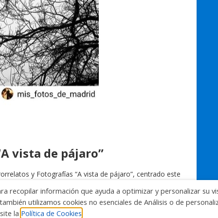
A vista de pájaro”
relatos y Fotografías “A vista de pájaro”, centrado este
ra del Premio del Jurado en el apartado de fotografía en
ara recopilar información que ayuda a optimizar y personalizar su vi
st, cuyo autor es @mis_fotos_de_madrid Y en el…
también utilizamos cookies no esenciales de Análisis o de personal
site la
Política de Cookies
Sin comentarios