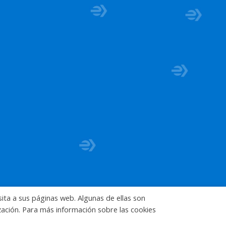
sita a sus páginas web. Algunas de ellas son
ización. Para más información sobre las cookies