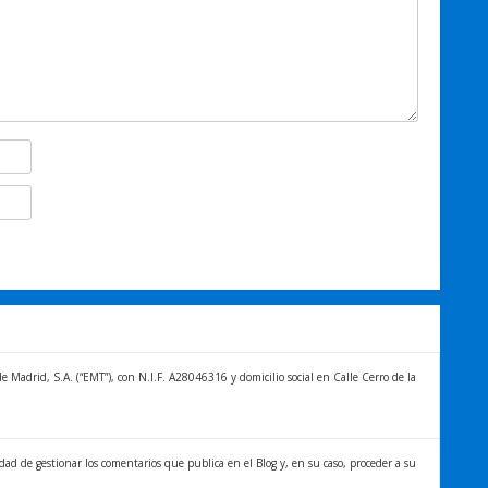
Madrid, S.A. (“EMT”), con N.I.F. A28046316 y domicilio social en Calle Cerro de la
idad de gestionar los comentarios que publica en el Blog y, en su caso, proceder a su