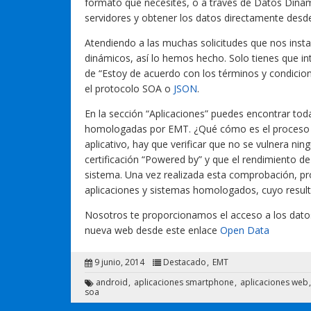
formato que necesites, o a través de Datos Dinámi
servidores y obtener los datos directamente desde
Atendiendo a las muchas solicitudes que nos instab
dinámicos, así lo hemos hecho. Solo tienes que int
de “Estoy de acuerdo con los términos y condicion
el protocolo SOA o
JSON
.
En la sección “Aplicaciones” puedes encontrar tod
homologadas por EMT. ¿Qué cómo es el proceso d
aplicativo, hay que verificar que no se vulnera nin
certificación “Powered by” y que el rendimiento d
sistema. Una vez realizada esta comprobación, pro
aplicaciones y sistemas homologados, cuyo resulta
Nosotros te proporcionamos el acceso a los datos
nueva web desde este enlace
Open Data
9 junio, 2014
Destacado
EMT
android
aplicaciones smartphone
aplicaciones web
soa