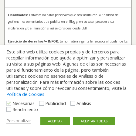
Finalidades:
Tratamos los datos personales que nos facilita con la finalidad de
gestionar los comentarios que publica en el Blog y, en su caso, proceder a su
moderación y/o eliminación si así se considera desde EMT.
Ejercicio de derechos/+ INFOR:
La normativa vigente le reconoce al titular de los
datos distintos derechos, entre los que se encuentran, el derecho a acceder, a
Este sitio web utiliza cookies propias y de terceros para
rectificar y a solicitar la supresión de sus datos. Para más información sobre el
recopilar información que ayuda a optimizar y personalizar
tratamiento de sus datos y la forma en que puede ejercer sus derechos, consulte la
su visita a sus páginas web. Algunas de ellas son necesarias
Política de Privacidad de Blog EMT, disponible en:
blog.emtmadrid.es/politica-de-
para el funcionamiento de la página, pero también
privacidad
utilizamos cookies no esenciales de Análisis o de
personalización. Para más información sobre las cookies
utilizadas y sobre cómo revocar su consentimiento, visite la
Política de Cookies
Necesarias
Publicidad
Análisis
Rendimiento
Volver arriba
Personalizar
ACEPTAR
ACEPTAR TODAS
Móvil
Escritorio