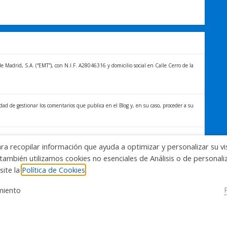
Madrid, S.A. (“EMT”), con N.I.F. A28046316 y domicilio social en Calle Cerro de la
idad de gestionar los comentarios que publica en el Blog y, en su caso, proceder a su
titular de los datos distintos derechos, entre los que se encuentran, el derecho a
ara recopilar información que ayuda a optimizar y personalizar su vi
formación sobre el tratamiento de sus datos y la forma en que puede ejercer sus
también utilizamos cookies no esenciales de Análisis o de personal
blog.emtmadrid.es/politica-de-privacidad
site la
Política de Cookies
miento
Themes
.