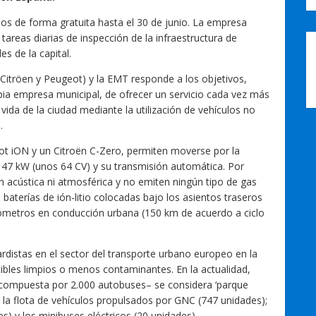
os de forma gratuita hasta el 30 de junio. La empresa
tareas diarias de inspección de la infraestructura de
es de la capital.
Citröen y Peugeot) y la EMT responde a los objetivos,
ia empresa municipal, de ofrecer un servicio cada vez más
 vida de la ciudad mediante la utilización de vehículos no
.
ot iON y un Citroën C-Zero, permiten moverse por la
e 47 kW (unos 64 CV) y su transmisión automática. Por
acústica ni atmosférica y no emiten ningún tipo de gas
aterías de ión-litio colocadas bajo los asientos traseros
ómetros en conducción urbana (150 km de acuerdo a ciclo
distas en el sector del transporte urbano europeo en la
ibles limpios o menos contaminantes. En la actualidad,
 –compuesta por 2.000 autobuses– se considera ‘parque
a la flota de vehículos propulsados por GNC (747 unidades);
s) y los minibuses eléctricos (20 unidades).