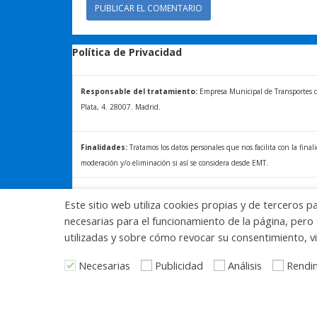
Política de Privacidad
Responsable del tratamiento:
Empresa Municipal de Transportes de 
Plata, 4. 28007. Madrid.
Finalidades:
Tratamos los datos personales que nos facilita con la final
moderación y/o eliminación si así se considera desde EMT.
Ejercicio de derechos/+ INFOR:
La normativa vigente le reconoce al 
Este sitio web utiliza cookies propias y de terceros p
acceder, a rectificar y a solicitar la supresión de sus datos. Para más in
necesarias para el funcionamiento de la página, pero 
derechos, consulte la Política de Privacidad de Blog EMT, disponible en:
utilizadas y sobre cómo revocar su consentimiento, vi
Necesarias
Publicidad
Análisis
Rendi
Funciona gracias a WordPress
|
Tema: Neblue por
NE