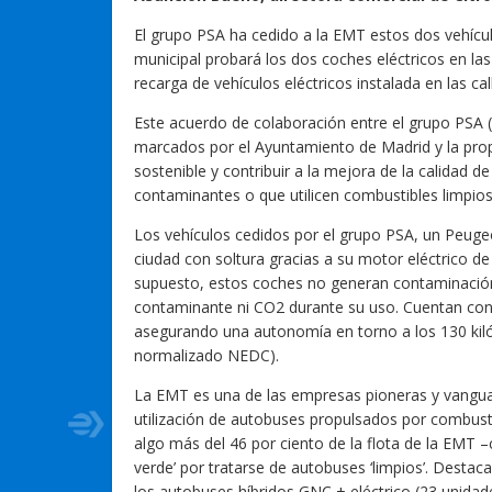
El grupo PSA ha cedido a la EMT estos dos vehícul
municipal probará los dos coches eléctricos en las 
recarga de vehículos eléctricos instalada en las call
Este acuerdo de colaboración entre el grupo PSA (
marcados por el Ayuntamiento de Madrid y la prop
sostenible y contribuir a la mejora de la calidad de
contaminantes o que utilicen combustibles limpios
Los vehículos cedidos por el grupo PSA, un Peuge
ciudad con soltura gracias a su motor eléctrico d
supuesto, estos coches no generan contaminación 
contaminante ni CO2 durante su uso. Cuentan con b
asegurando una autonomía en torno a los 130 kil
normalizado NEDC).
La EMT es una de las empresas pioneras y vanguar
utilización de autobuses propulsados por combust
algo más del 46 por ciento de la flota de la EMT
verde’ por tratarse de autobuses ‘limpios’. Destac
los autobuses híbridos GNC + eléctrico (23 unidade