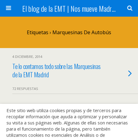
El blog de la EMT | Nos mueve Madrid
Etiquetas › Marquesinas De Autobús
4 DICIEMBRE, 2014
Te lo contamos todo sobre las Marquesinas
de la EMT Madrid
72 RESPUESTAS
Este sitio web utiliza cookies propias y de terceros para
Volver arriba
recopilar información que ayuda a optimizar y personalizar
su visita a sus páginas web. Algunas de ellas son necesarias
Móvil
Escritorio
para el funcionamiento de la página, pero también
utilizamos cookies no esenciales de Análisis o de