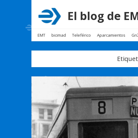
El blog de 
EMT
bicimad
Teleférico
Aparcamientos
Grú
Etique