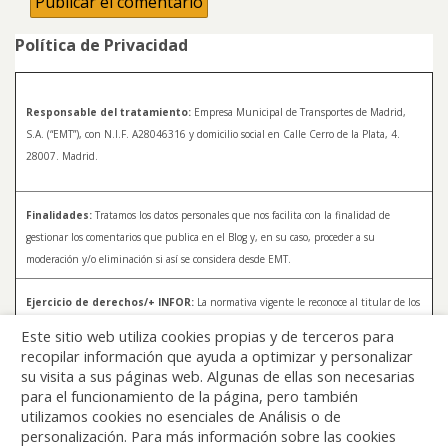
Política de Privacidad
Responsable del tratamiento:
Empresa Municipal de Transportes de Madrid,
S.A. (“EMT”), con N.I.F. A28046316 y domicilio social en Calle Cerro de la Plata, 4.
28007. Madrid.
Finalidades:
Tratamos los datos personales que nos facilita con la finalidad de
gestionar los comentarios que publica en el Blog y, en su caso, proceder a su
moderación y/o eliminación si así se considera desde EMT.
Ejercicio de derechos/+ INFOR:
La normativa vigente le reconoce al titular de los
datos distintos derechos, entre los que se encuentran, el derecho a acceder, a
Este sitio web utiliza cookies propias y de terceros para
rectificar y a solicitar la supresión de sus datos. Para más información sobre el
recopilar información que ayuda a optimizar y personalizar
tratamiento de sus datos y la forma en que puede ejercer sus derechos, consulte la
su visita a sus páginas web. Algunas de ellas son necesarias
Política de Privacidad de Blog EMT, disponible en:
blog.emtmadrid.es/politica-de-
para el funcionamiento de la página, pero también
privacidad
utilizamos cookies no esenciales de Análisis o de
personalización. Para más información sobre las cookies