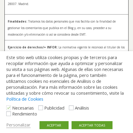
28007. Madrid.
Finalidades:
Tratamos los datos personales que nos facilita con la finalidad de
gestionar los comentarios que publica en el Blog y, en su caso, proceder a su
moderación y/o eliminación si así se considera desde EMT.
Ejercicio de derechos/+ INFOR:
La normativa vigente le reconoce al titular de los
datos distintos derechos, entre los que se encuentran, el derecho a acceder, a
Este sitio web utiliza cookies propias y de terceros para
rectificar y a solicitar la supresión de sus datos. Para más información sobre el
recopilar información que ayuda a optimizar y personalizar
tratamiento de sus datos y la forma en que puede ejercer sus derechos, consulte la
su visita a sus páginas web. Algunas de ellas son necesarias
Política de Privacidad de Blog EMT, disponible en:
blog.emtmadrid.es/politica-de-
para el funcionamiento de la página, pero también
privacidad
utilizamos cookies no esenciales de Análisis o de
personalización. Para más información sobre las cookies
utilizadas y sobre cómo revocar su consentimiento, visite la
Política de Cookies
Necesarias
Publicidad
Análisis
Rendimiento
Volver arriba
Personalizar
ACEPTAR
ACEPTAR TODAS
Móvil
Escritorio