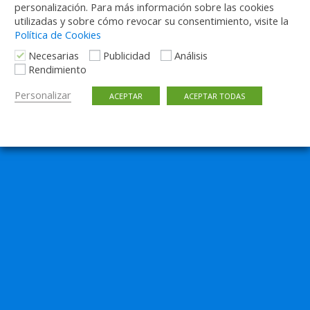
personalización. Para más información sobre las cookies
utilizadas y sobre cómo revocar su consentimiento, visite la
Volver arriba
Política de Cookies
Necesarias
Publicidad
Análisis
Móvil
Escritorio
Rendimiento
Personalizar
ACEPTAR
ACEPTAR TODAS