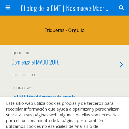
El blog de la EMT | Nos mueve Madrid
Etiquetas › Orgullo
3 JULIO, 2018
Comienza el MADO 2018
SIN RESPUESTA
30 JUNIO, 2015
La EMT Madrid preparada ante la
Este sitio web utiliza cookies propias y de terceros para
celebración del Orgullo Gay
recopilar información que ayuda a optimizar y personalizar
su visita a sus páginas web. Algunas de ellas son necesarias
SIN RESPUESTA
para el funcionamiento de la página, pero también
utilizamos cookies no esenciales de Análisis o de