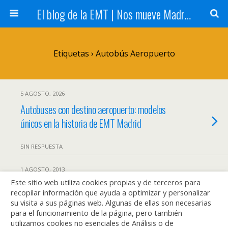
El blog de la EMT | Nos mueve Madrid
Etiquetas › Autobús Aeropuerto
5 AGOSTO, 2026
Autobuses con destino aeropuerto: modelos
únicos en la historia de EMT Madrid
SIN RESPUESTA
1 AGOSTO, 2013
Este sitio web utiliza cookies propias y de terceros para
¿Por qué no se puede viajar con Abono
recopilar información que ayuda a optimizar y personalizar
Transportes en la Exprés del Aeropuerto?
su visita a sus páginas web. Algunas de ellas son necesarias
para el funcionamiento de la página, pero también
utilizamos cookies no esenciales de Análisis o de
45 RESPUESTAS