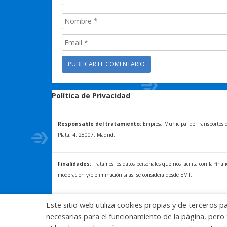
Política de Privacidad
Responsable del tratamiento:
Empresa Municipal de Transportes de 
Plata, 4. 28007. Madrid.
Finalidades:
Tratamos los datos personales que nos facilita con la final
moderación y/o eliminación si así se considera desde EMT.
Ejercicio de derechos/+ INFOR:
La normativa vigente le reconoce al 
Este sitio web utiliza cookies propias y de terceros p
acceder, a rectificar y a solicitar la supresión de sus datos. Para más in
necesarias para el funcionamiento de la página, pero 
derechos, consulte la Política de Privacidad de Blog EMT, disponible en: