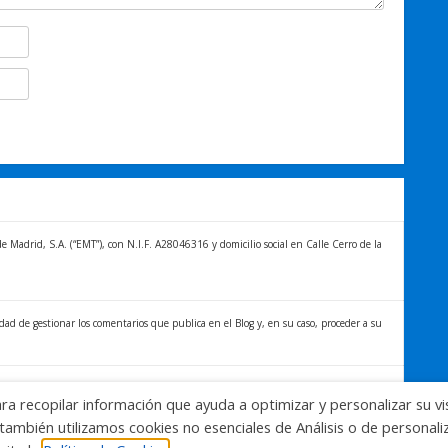
Madrid, S.A. (“EMT”), con N.I.F. A28046316 y domicilio social en Calle Cerro de la
idad de gestionar los comentarios que publica en el Blog y, en su caso, proceder a su
titular de los datos distintos derechos, entre los que se encuentran, el derecho a
ara recopilar información que ayuda a optimizar y personalizar su vi
formación sobre el tratamiento de sus datos y la forma en que puede ejercer sus
también utilizamos cookies no esenciales de Análisis o de personal
blog.emtmadrid.es/politica-de-privacidad