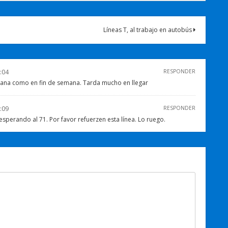
Líneas T, al trabajo en autobús
:04
RESPONDER
emana como en fin de semana. Tarda mucho en llegar
:09
RESPONDER
perando al 71. Por favor refuerzen esta línea. Lo ruego.