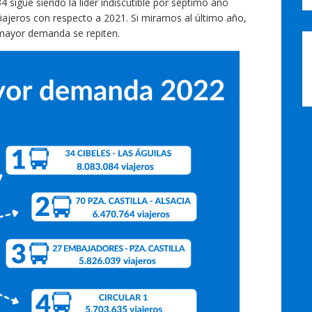
4 sigue siendo la líder indiscutible por séptimo año
iajeros con respecto a 2021. Si miramos al último año,
mayor demanda se repiten.