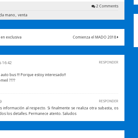
2 Comments
da mano
venta
en exclusiva
Comienza el MADO 2018
s 16:42
RESPONDER
 auto bus !!! Porque estoy interesado!!
meil ????
9
RESPONDER
nformación al respecto. Si finalmente se realiza otra subasta, os
os los detalles. Permanece atento. Saludos