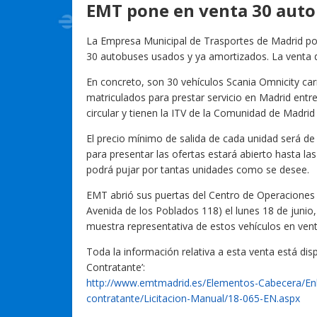
EMT pone en venta 30 aut
La Empresa Municipal de Trasportes de Madrid po
30 autobuses usados y ya amortizados. La venta d
En concreto, son 30 vehículos Scania Omnicity car
matriculados para prestar servicio en Madrid entr
circular y tienen la ITV de la Comunidad de Madrid 
El precio mínimo de salida de cada unidad será de 5
para presentar las ofertas estará abierto hasta las
podrá pujar por tantas unidades como se desee.
EMT abrió sus puertas del Centro de Operaciones 
Avenida de los Poblados 118) el lunes 18 de junio
muestra representativa de estos vehículos en vent
Toda la información relativa a esta venta está disp
Contratante’:
http://www.emtmadrid.es/Elementos-Cabecera/Enla
contratante/Licitacion-Manual/18-065-EN.aspx