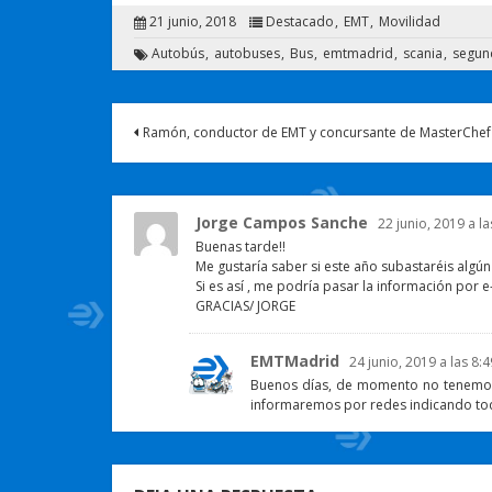
21 junio, 2018
Destacado
EMT
Movilidad
Autobús
autobuses
Bus
emtmadrid
scania
segun
Ramón, conductor de EMT y concursante de MasterChef 
Jorge Campos Sanche
22 junio, 2019 a la
Buenas tarde!!
Me gustaría saber si este año subastaréis algún
Si es así , me podría pasar la información por e-
GRACIAS/ JORGE
EMTMadrid
24 junio, 2019 a las 8:4
Buenos días, de momento no tenemos i
informaremos por redes indicando tod