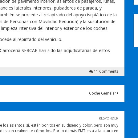
ación de pavimento interior, asientos de pasajeros, lunas,
neles laterales interiores, pulsadores de parada, y
mbién se procede al retapizado del apoyo isquiático de la
as de Personas con Movilidad Reducida) y la sustitución de
limpieza intensiva del interior y exterior de los coches.
cede al repintado del vehículo.
Carrocería SERCAR han sido las adjudicatarias de estos
11 Comments
Coche Gemelar
RESPONDER
 los asientos, sí, están bonitos en su diseño y color, pero son muy
des son realmente cómodos. Por lo demás EMT está a la altura en