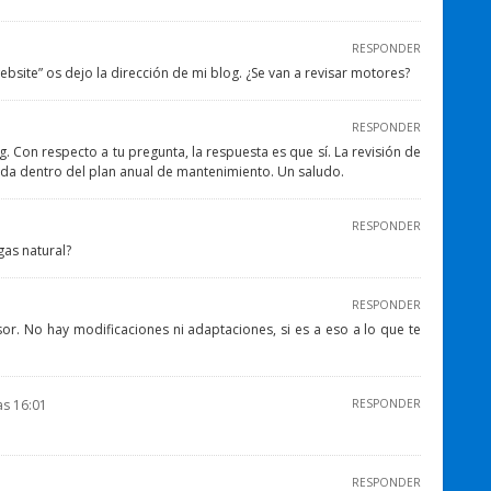
RESPONDER
bsite” os dejo la dirección de mi blog. ¿Se van a revisar motores?
RESPONDER
g. Con respecto a tu pregunta, la respuesta es que sí. La revisión de
uida dentro del plan anual de mantenimiento. Un saludo.
RESPONDER
gas natural?
RESPONDER
r. No hay modificaciones ni adaptaciones, si es a eso a lo que te
las 16:01
RESPONDER
RESPONDER