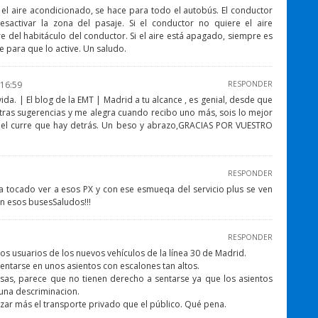
el aire acondicionado, se hace para todo el autobús. El conductor
sactivar la zona del pasaje. Si el conductor no quiere el aire
e del habitáculo del conductor. Si el aire está apagado, siempre es
para que lo active. Un saludo.
 16:59
RESPONDER
da. | El blog de la EMT | Madrid a tu alcance , es genial, desde que
ras sugerencias y me alegra cuando recibo uno más, sois lo mejor
y el curre que hay detrás. Un beso y abrazo,GRACIAS POR VUESTRO
RESPONDER
tocado ver a esos PX y con ese esmueqa del servicio plus se ven
en esos busesSaludos!!!
RESPONDER
os usuarios de los nuevos vehículos de la línea 30 de Madrid.
ntarse en unos asientos con escalones tan altos.
esas, parece que no tienen derecho a sentarse ya que los asientos
 una descriminacion.
izar más el transporte privado que el público. Qué pena.