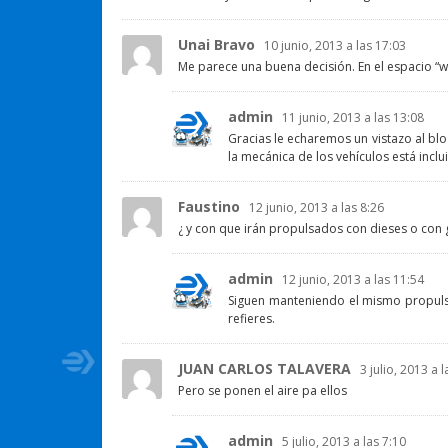
Unai Bravo
10 junio, 2013 a las 17:03
Me parece una buena decisión. En el espacio “we
admin
11 junio, 2013 a las 13:08
Gracias le echaremos un vistazo al blo
la mecánica de los vehículos está incl
Faustino
12 junio, 2013 a las 8:26
¿ y con que irán propulsados con dieses o con 
admin
12 junio, 2013 a las 11:54
Siguen manteniendo el mismo propulso
refieres.
JUAN CARLOS TALAVERA
3 julio, 2013 a 
Pero se ponen el aire pa ellos
admin
5 julio, 2013 a las 7:10