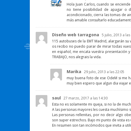
Hola Juan Carlos, cuando se enciende 
no tiene posibilidad de apagar o de
acondicionado, cierra las tomas de air
más amable consultarlo educadamente 
Diseño web tarragona
5 julio, 2013 a las
115 autobuses de la EMT Madrid, alargarán su vi
os recibo no puedo parar de mirar todas vuest
en español, me encata vuestra presentación 
TRABAJO, nos alegrais la vida.
Marika
29 julio, 2013 a las 22:05
muy buena foto de ese OdeM si me ha 
muy bien espero que algun dia viajar 
saul
27 marzo, 2017 a las 14:30
Esta no es solamente mi queja, si no la de much
A las personas mayores les cuesta muchísimo se
Las personas rellenitas, por no decir algo ob
son super estrechos. Bajo mi punto de vista es
En resumen son tan incómodos que invita a util