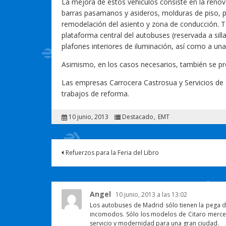
La mejora de estos vehículos consiste en la renov
barras pasamanos y asideros, molduras de piso, pa
remodelación del asiento y zona de conducción. Ta
plataforma central del autobuses (reservada a sill
plafones interiores de iluminación, así como a una 
Asimismo, en los casos necesarios, también se pro
Las empresas Carrocera Castrosua y Servicios de 
trabajos de reforma.
10 junio, 2013
Destacado
EMT
Refuerzos para la Feria del Libro
Angel
10 junio, 2013 a las 13:02
Los autobuses de Madrid sólo tienen la pega de
incomodos. Sólo los modelos de Citaro merce
servicio y modernidad para una gran ciudad.