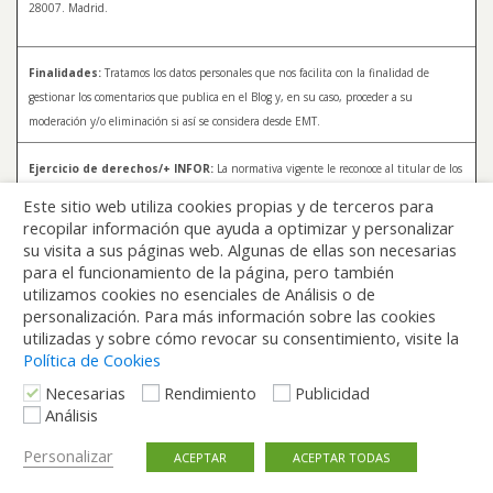
28007. Madrid.
Finalidades:
Tratamos los datos personales que nos facilita con la finalidad de
gestionar los comentarios que publica en el Blog y, en su caso, proceder a su
moderación y/o eliminación si así se considera desde EMT.
Ejercicio de derechos/+ INFOR:
La normativa vigente le reconoce al titular de los
datos distintos derechos, entre los que se encuentran, el derecho a acceder, a
Este sitio web utiliza cookies propias y de terceros para
rectificar y a solicitar la supresión de sus datos. Para más información sobre el
recopilar información que ayuda a optimizar y personalizar
tratamiento de sus datos y la forma en que puede ejercer sus derechos, consulte la
su visita a sus páginas web. Algunas de ellas son necesarias
Política de Privacidad de Blog EMT, disponible en:
blog.emtmadrid.es/politica-de-
para el funcionamiento de la página, pero también
privacidad
utilizamos cookies no esenciales de Análisis o de
personalización. Para más información sobre las cookies
utilizadas y sobre cómo revocar su consentimiento, visite la
Política de Cookies
Necesarias
Rendimiento
Publicidad
Análisis
Volver arriba
Personalizar
ACEPTAR
ACEPTAR TODAS
Móvil
Escritorio