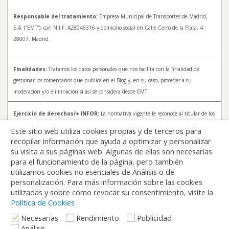
Responsable del tratamiento:
Empresa Municipal de Transportes de Madrid,
S.A. (“EMT”), con N.I.F. A28046316 y domicilio social en Calle Cerro de la Plata, 4.
28007. Madrid.
Finalidades:
Tratamos los datos personales que nos facilita con la finalidad de
gestionar los comentarios que publica en el Blog y, en su caso, proceder a su
moderación y/o eliminación si así se considera desde EMT.
Ejercicio de derechos/+ INFOR:
La normativa vigente le reconoce al titular de los
datos distintos derechos, entre los que se encuentran, el derecho a acceder, a
Este sitio web utiliza cookies propias y de terceros para
rectificar y a solicitar la supresión de sus datos. Para más información sobre el
recopilar información que ayuda a optimizar y personalizar
tratamiento de sus datos y la forma en que puede ejercer sus derechos, consulte la
su visita a sus páginas web. Algunas de ellas son necesarias
Política de Privacidad de Blog EMT, disponible en:
blog.emtmadrid.es/politica-de-
para el funcionamiento de la página, pero también
privacidad
utilizamos cookies no esenciales de Análisis o de
personalización. Para más información sobre las cookies
utilizadas y sobre cómo revocar su consentimiento, visite la
Política de Cookies
Necesarias
Rendimiento
Publicidad
Análisis