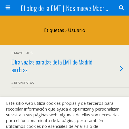
El blog de la EMT | Nos mueve Madrid
Etiquetas › Usuario
6 MAYO, 2015
Otra vez las paradas de la EMT de Madrid
en obras
4 RESPUESTAS
Este sitio web utiliza cookies propias y de terceros para
Volver arriba
recopilar información que ayuda a optimizar y personalizar
su visita a sus páginas web. Algunas de ellas son necesarias
Móvil
Escritorio
para el funcionamiento de la página, pero también
utilizamos cookies no esenciales de Análisis o de