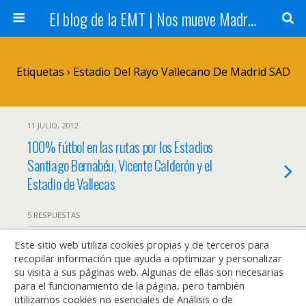
El blog de la EMT | Nos mueve Madrid
Etiquetas › Estadio Del Rayo Vallecano De Madrid SAD
11 JULIO, 2012
100% fútbol en las rutas por los Estadios
Santiago Bernabéu, Vicente Calderón y el
Estadio de Vallecas
5 RESPUESTAS
Este sitio web utiliza cookies propias y de terceros para
recopilar información que ayuda a optimizar y personalizar
Volver arriba
su visita a sus páginas web. Algunas de ellas son necesarias
para el funcionamiento de la página, pero también
utilizamos cookies no esenciales de Análisis o de
Móvil
Escritorio